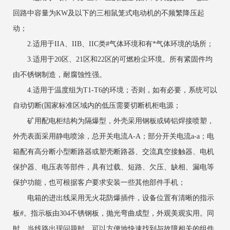
回路中容量为KW及以下的三相鼠笼式电动机的不频繁降压起
动；
2.适用于IIA、IIB、IIC类#气体环境和有*气体环境的场所；
3.适用于20区、21区和22区的可燃粉尘环境。所有紧固件均
由不锈钢制造，耐腐蚀性强。
4.适用于温度组为T1-T6的环境；否则，如有必要，系统可以
自动切断(国家标准区域内的低压需要切断机柜电源；
矿用配电柜结构为隔爆型，外壳采用钢板或铸铝焊接喷塑，
外壳表面采用静电喷涂，总开关电流A-A；部分开关电流a-a；电
箱配有高分断小型断路器或塑壳断路器、交流真空接触器、电机
保护器、电压表等部件，具有过载、短路、欠压、缺相、漏电等
保护功能，也可根据客户要求安装一些其他部件手机；
电箱的进出线采用无火花防爆插件，设备位置有清晰的指示
板#。指示板由304不锈钢板，抛光弯曲成型，外观美观实用。同
时，当线路出现问题时，可以方便地快速找到与故障相关的组件