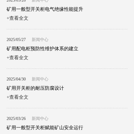
2025/05/28
新闻中心
矿用一般型开关柜电气绝缘性能提升
+查看全文
2025/05/27
新闻中心
矿用配电柜预防性维护体系的建立
+查看全文
2025/04/30
新闻中心
矿用开关柜的耐压防腐设计
+查看全文
2025/03/26
新闻中心
矿用一般型开关柜赋能矿山安全运行