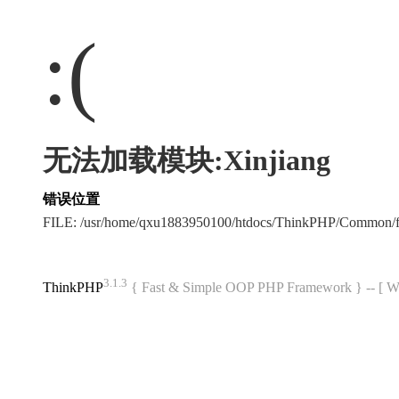
:(
无法加载模块:Xinjiang
错误位置
FILE: /usr/home/qxu1883950100/htdocs/ThinkPHP/Common/
3.1.3
ThinkPHP
{ Fast & Simple OOP PHP Framework } -- 