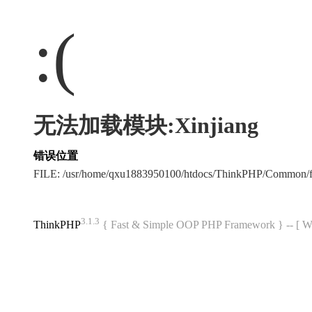
:(
无法加载模块:Xinjiang
错误位置
FILE: /usr/home/qxu1883950100/htdocs/ThinkPHP/Common/
3.1.3
ThinkPHP
{ Fast & Simple OOP PHP Framework } -- 