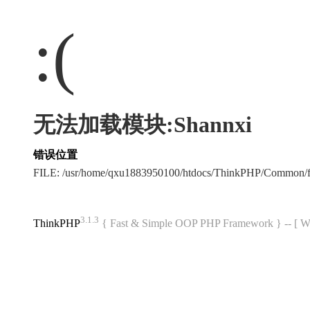
:(
无法加载模块:Shannxi
错误位置
FILE: /usr/home/qxu1883950100/htdocs/ThinkPHP/Common/
3.1.3
ThinkPHP
{ Fast & Simple OOP PHP Framework } -- 