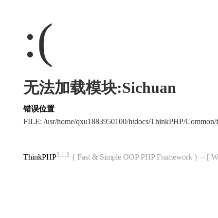
:(
无法加载模块:Sichuan
错误位置
FILE: /usr/home/qxu1883950100/htdocs/ThinkPHP/Common/
3.1.3
ThinkPHP
{ Fast & Simple OOP PHP Framework } -- 