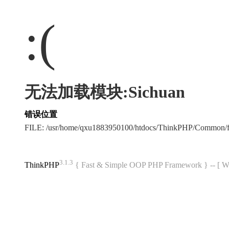
:(
无法加载模块:Sichuan
错误位置
FILE: /usr/home/qxu1883950100/htdocs/ThinkPHP/Common/
3.1.3
ThinkPHP
{ Fast & Simple OOP PHP Framework } -- 