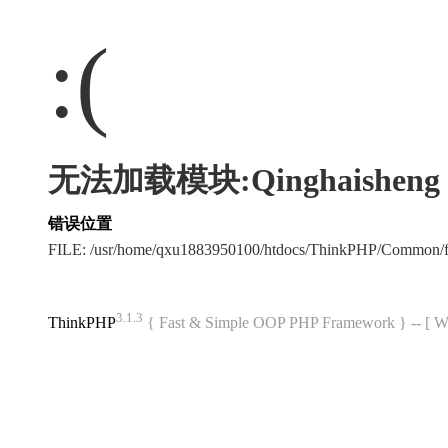
:(
无法加载模块:Qinghaisheng
错误位置
FILE: /usr/home/qxu1883950100/htdocs/ThinkPHP/Common/
3.1.3
ThinkPHP
{ Fast & Simple OOP PHP Framework } -- 