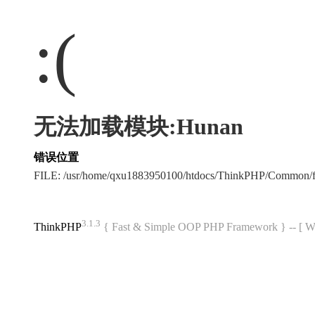
:(
无法加载模块:Hunan
错误位置
FILE: /usr/home/qxu1883950100/htdocs/ThinkPHP/Common/
3.1.3
ThinkPHP
{ Fast & Simple OOP PHP Framework } -- 