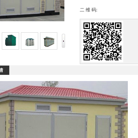
二 维 码:
情